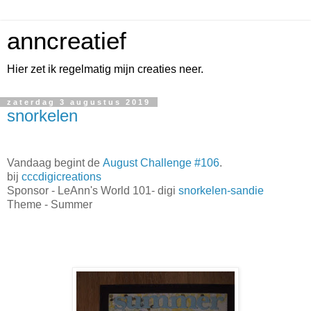
anncreatief
Hier zet ik regelmatig mijn creaties neer.
zaterdag 3 augustus 2019
snorkelen
Vandaag begint de
August Challenge #106
.
bij
cccdigicreations
Sponsor - LeAnn's World 101- digi
snorkelen-sandie
Theme - Summer